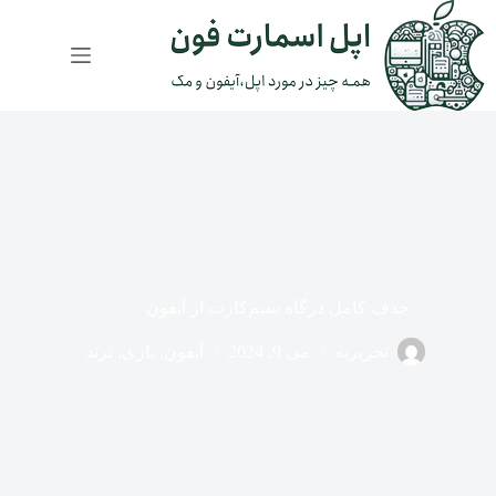
رش
ه
حتوا
حذف کامل درگاه سیم‌کارت از آیفون
تحریریه
می 9, 2024
آیفون
,
بازی
,
ترند