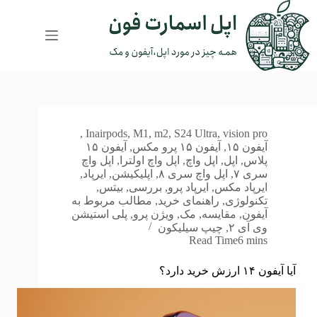
رش
ه
حتوا
,
In
airpods
,
M1
,
m2
,
S24 Ultra
,
vision pro
آیفون ۱۵
,
آیفون ۱۵ پرو مکس
,
آیفون ۱۵
پلاس
,
اپل
,
اپل واچ
,
اپل واچ اولترا
,
اپل واچ
سری ۷
,
اپل واچ سری ۸
,
اپلیکیشن
,
ایرپاد
,
ایرپاد مکس
,
ایرپاد پرو
,
بررسی
,
بیتس
,
تکنولوژی
,
راهنمای خرید
,
مطالب مربوط به
آیفون
,
مقایسه
,
مک
,
ویژن پرو
,
پلی استیشن
وی آی ۲
,
چیپ سیلیکون
Read Time
6 mins
آیا آیفون ۱۴ ارزش خرید دارد؟