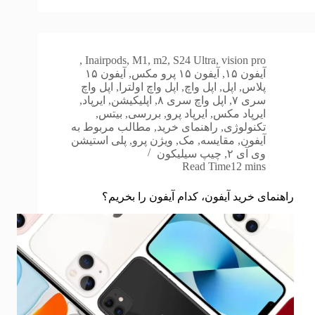
,
In
airpods
,
M1
,
m2
,
S24 Ultra
,
vision pro
آیفون ۱۵
,
آیفون ۱۵ پرو مکس
,
آیفون ۱۵
پلاس
,
اپل
,
اپل واچ
,
اپل واچ اولترا
,
اپل واچ
سری ۷
,
اپل واچ سری ۸
,
اپلیکیشن
,
ایرپاد
,
ایرپاد مکس
,
ایرپاد پرو
,
بررسی
,
بیتس
,
تکنولوژی
,
راهنمای خرید
,
مطالب مربوط به
آیفون
,
مقایسه
,
مک
,
ویژن پرو
,
پلی استیشن
وی آی ۲
,
چیپ سیلیکون
Read Time
12 mins
راهنمای خرید آیفون، کدام آیفون را بخریم؟