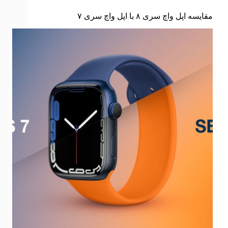
مقایسه اپل واچ سری ۸ با اپل واچ سری ۷