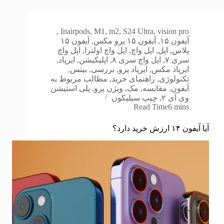
,
In
airpods
,
M1
,
m2
,
S24 Ultra
,
vision pro
آیفون ۱۵
,
آیفون ۱۵ پرو مکس
,
آیفون ۱۵
پلاس
,
اپل
,
اپل واچ
,
اپل واچ اولترا
,
اپل واچ
سری ۷
,
اپل واچ سری ۸
,
اپلیکیشن
,
ایرپاد
,
ایرپاد مکس
,
ایرپاد پرو
,
بررسی
,
بیتس
,
تکنولوژی
,
راهنمای خرید
,
مطالب مربوط به
آیفون
,
مقایسه
,
مک
,
ویژن پرو
,
پلی استیشن
وی آی ۲
,
چیپ سیلیکون
Read Time
6 mins
آیا آیفون ۱۴ ارزش خرید دارد؟