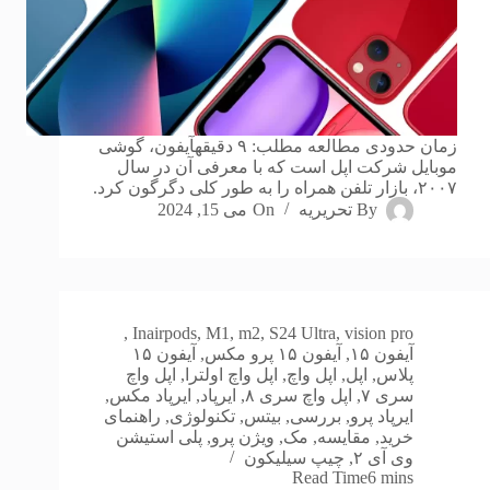
زمان حدودی مطالعه مطلب: ۹ دقیقهآیفون، گوشی
موبایل شرکت اپل است که با معرفی آن در سال
۲۰۰۷، بازار تلفن همراه را به طور کلی دگرگون کرد.
By
تحریریه
On
می 15, 2024
,
In
airpods
,
M1
,
m2
,
S24 Ultra
,
vision pro
آیفون ۱۵
,
آیفون ۱۵ پرو مکس
,
آیفون ۱۵
پلاس
,
اپل
,
اپل واچ
,
اپل واچ اولترا
,
اپل واچ
سری ۷
,
اپل واچ سری ۸
,
ایرپاد
,
ایرپاد مکس
,
ایرپاد پرو
,
بررسی
,
بیتس
,
تکنولوژی
,
راهنمای
خرید
,
مقایسه
,
مک
,
ویژن پرو
,
پلی استیشن
وی آی ۲
,
چیپ سیلیکون
Read Time
6 mins