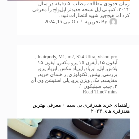
زمان حدودی مطالعه مطلب: ۵ دقیقه در سال
۲۰۲۲، کمپانی اپل نسخه جدیدتر اپل‌واچ را معرفی
کرد اما هیچ‌چیز شبیه انتظارات نبود.
By
تحریریه
On
می 15, 2024
,
In
airpods
,
M1
,
m2
,
S24 Ultra
,
vision pro
آیفون ۱۵
,
آیفون ۱۵ پرو مکس
,
آیفون ۱۵
پلاس
,
اپل
,
ایرپاد
,
ایرپاد مکس
,
ایرپاد پرو
,
بررسی
,
بیتس
,
تکنولوژی
,
راهنمای خرید
,
مقایسه
,
مک
,
ویژن پرو
,
پلی استیشن وی آی
۲
,
چیپ سیلیکون
Read Time
7 mins
راهنمای خرید هندزفری بی سیم + معرفی بهترین
هندزفری‌های ۲۰۲۳