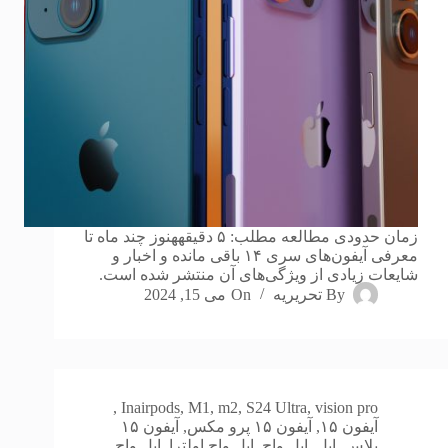
زمان حدودی مطالعه مطلب: ۵ دقیقههنوز چند ماه تا
معرفی آیفون‌های سری ۱۴ باقی مانده و اخبار و
شایعات زیادی از ویژگی‌های آن منتشر شده است.
By
تحریریه
On
می 15, 2024
,
In
airpods
,
M1
,
m2
,
S24 Ultra
,
vision pro
آیفون ۱۵
,
آیفون ۱۵ پرو مکس
,
آیفون ۱۵
پلاس
,
اپل
,
اپل واچ
,
اپل واچ اولترا
,
اپل واچ