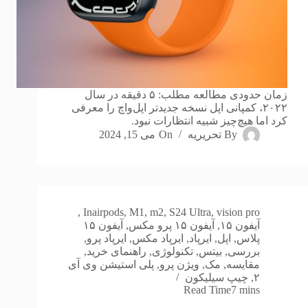
زمان حدودی مطالعه مطلب: ۵ دقیقه در سال
۲۰۲۲، کمپانی اپل نسخه جدیدتر اپل‌واچ را معرفی
کرد اما هیچ‌چیز شبیه انتظارات نبود.
By
تحریریه
On
می 15, 2024
,
In
airpods
,
M1
,
m2
,
S24 Ultra
,
vision pro
آیفون ۱۵
,
آیفون ۱۵ پرو مکس
,
آیفون ۱۵
پلاس
,
اپل
,
ایرپاد
,
ایرپاد مکس
,
ایرپاد پرو
,
بررسی
,
بیتس
,
تکنولوژی
,
راهنمای خرید
,
مقایسه
,
مک
,
ویژن پرو
,
پلی استیشن وی آی
۲
,
چیپ سیلیکون
Read Time
7 mins