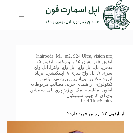
رش
ه
حتوا
,
In
airpods
,
M1
,
m2
,
S24 Ultra
,
vision pro
آیفون ۱۵
,
آیفون ۱۵ پرو مکس
,
آیفون ۱۵
پلاس
,
اپل
,
اپل واچ
,
اپل واچ اولترا
,
اپل واچ
سری ۷
,
اپل واچ سری ۸
,
اپلیکیشن
,
ایرپاد
,
ایرپاد مکس
,
ایرپاد پرو
,
بررسی
,
بیتس
,
تکنولوژی
,
راهنمای خرید
,
مطالب مربوط به
آیفون
,
مقایسه
,
مک
,
ویژن پرو
,
پلی استیشن
وی آی ۲
,
چیپ سیلیکون
Read Time
6 mins
آیا آیفون ۱۴ ارزش خرید دارد؟