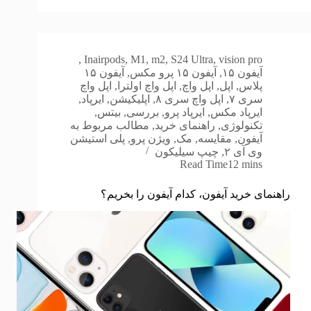
,
In
airpods
,
M1
,
m2
,
S24 Ultra
,
vision pro
آیفون ۱۵
,
آیفون ۱۵ پرو مکس
,
آیفون ۱۵
پلاس
,
اپل
,
اپل واچ
,
اپل واچ اولترا
,
اپل واچ
سری ۷
,
اپل واچ سری ۸
,
اپلیکیشن
,
ایرپاد
,
ایرپاد مکس
,
ایرپاد پرو
,
بررسی
,
بیتس
,
تکنولوژی
,
راهنمای خرید
,
مطالب مربوط به
آیفون
,
مقایسه
,
مک
,
ویژن پرو
,
پلی استیشن
وی آی ۲
,
چیپ سیلیکون
Read Time
12 mins
راهنمای خرید آیفون، کدام آیفون را بخریم؟